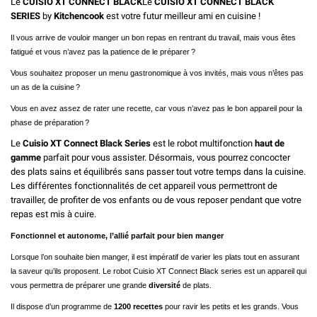
Le
CUISIO XT CONNECT BLACK
Le
CUISIO XT CONNECT BLACK
SERIES
by
Kitchencook
est votre futur meilleur ami en cuisine !
Il vous arrive de vouloir manger un bon repas en rentrant du travail, mais vous êtes
fatigué et vous n’avez pas la patience de le préparer
?
Vous souhaitez proposer un menu gastronomique à vos invités, mais vous n’êtes pas
un as de la cuisine
?
Vous en avez assez de rater une recette, car vous n’avez pas le bon appareil pour la
phase de préparation
?
Le
Cuisio XT Connect Black Series
est le robot multifonction
haut de
gamme
parfait pour vous assister. Désormais, vous pourrez concocter
des plats sains et équilibrés sans passer tout votre temps dans la cuisine.
Les différentes fonctionnalités de cet appareil vous permettront de
travailler, de profiter de vos enfants ou de vous reposer pendant que votre
repas est mis à cuire.
Fonctionnel et autonome, l’allié parfait pour bien manger
Lorsque l’on souhaite bien manger, il est impératif de varier les plats tout en assurant
la saveur qu’ils proposent. Le robot Cuisio XT Connect Black series est un appareil qui
vous permettra de préparer une grande
diversité
de plats.
Il dispose d’un programme de
1200 recettes
pour ravir les petits et les grands. Vous