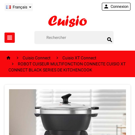

Connexion
Français





Cuisio Connect
Cuisio XT Connect

ROBOT CUISEUR MULTIFONCTION CONNECTE CUISIO XT
CONNECT BLACK SERIES DE KITCHENCOOK