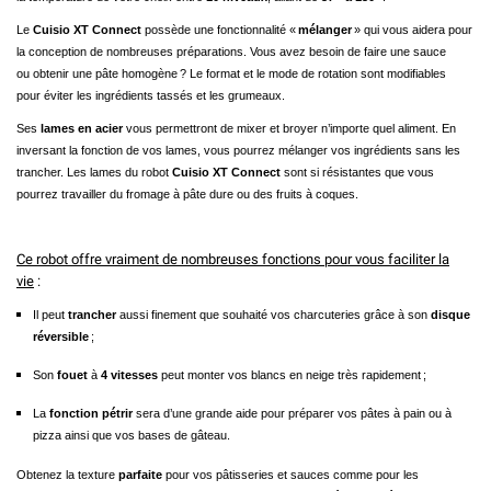
Le
Cuisio XT Connect
possède une fonctionnalité «
m
é
langer
»
qui vous aidera pour
la conception de nombreuses préparations. Vous avez besoin de faire une sauce
ou
obtenir une pâte homogène
? Le format et le mode de rotation sont modifiables
pour
é
viter les ingr
é
dients tass
é
s et les grumeaux.
Ses
lames en acier
vous permettront de mixer et broyer n’importe quel aliment. En
inversant la fonction de vos lames, vous pourrez mélanger vos ingrédients sans les
trancher. Les lames du robot
Cuisio XT Connect
sont si résistantes que vous
pourrez travailler du fromage à pâte dure ou des fruits à coques.
Ce robot offre vraiment de nombreuses fonctions pour vous faciliter la
vie
:
Il peut
trancher
aussi finement que souhaité vos charcuteries grâce à son
disque
réversible
;
Son
fouet
à
4 vitesses
peut monter vos blancs en neige très rapidement
;
La
fonction pétrir
sera d’une grande aide pour préparer vos pâtes à pain ou à
pizza ainsi que vos bases de gâteau.
Obtenez la texture
parfaite
pour vos pâtisseries et sauces comme pour les