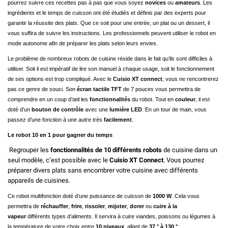
pourrez suivre ces recettes pas à pas que vous soyez
novices
ou
amateurs
. Les
ingrédients et le temps de cuisson ont été étudiés et définis par des experts pour
garantir la réussite des plats. Que ce soit pour une entrée, un plat ou un dessert, il
vous suffira de suivre les instructions. Les professionnels peuvent utiliser le robot en
mode autonome afin de préparer les plats selon leurs envies.
Le problème de nombreux robots de cuisine réside dans le fait qu’ils sont difficiles à
utiliser. Soit il est impératif de lire son manuel à chaque usage, soit le fonctionnement
de ses options est trop compliqué. Avec le
Cuisio XT connect
, vous ne rencontrerez
pas ce genre de souci. Son
écran tactile TFT
de 7 pouces vous permettra de
comprendre en un coup d’œil les
fonctionnalités
du robot. Tout en
couleur
, il est
doté d’un
bouton de contrôle
avec une
lumière LED
. En un tour de main, vous
passez d’une fonction à une autre très
facilement
.
Le robot 10 en 1 pour gagner du temps
Regrouper les
fonctionnalités de 10 différents robots
de cuisine dans un
seul modèle, c’est possible avec le
Cuisio XT Connect
. Vous pourrez
préparer divers plats sans encombrer votre cuisine avec différents
appareils de cuisines.
Ce robot multifonction doté d’une puissance de cuisson de
1000 W
. Cela vous
permettra de
réchauffer
,
frire
,
rissoler
,
mijoter
,
dorer
ou
cuire à la
vapeur
différents types d’aliments. Il servira à cuire viandes, poissons ou légumes à
la température de votre choix entre
10 niveaux
, allant de
37 ° à 130 °
.