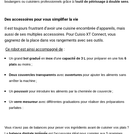
boulangers ou cuisiniers professionnels grâce à l’
outil de pétrissage à double sens
.
Des accessoires pour vous simplifier la vie
Il est toujours frustrant d’avoir une cuisine encombrée d’appareils, mais
aussi de ses multiples accessoires. Pour Cuisio XT Connect, vous
gagnerez de la place dans vos rangements avec ses outils.
Ce robot est ainsi accompagné de
:
Un grand
bol gradué
en
inox
d’une
capacité de 3 L
pour préparer en une fois
6
plats
au moins
;
Deux couvercles transparents
avec
ouvertures
pour ajouter les aliments sans
arrêter la machine
;
Un
poussoir
pour introduire les aliments par la cheminée de couvercle
;
Un
verre mesureur
avec différentes graduations pour réaliser des préparations
parfaites :
Vous n’avez pas de balances pour peser vos ingrédients avant de cuisiner vos plats
?
La
balance digitale int
é
gr
é
e
est l
’
accessoire id
é
al pour compter aux 5 grammes