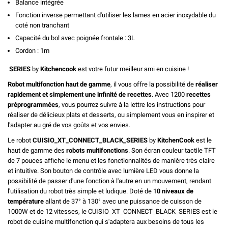
Balance intégrée
Fonction inverse permettant d'utiliser les lames en acier inoxydable du
coté non tranchant
Capacité du bol avec poignée frontale : 3L
Cordon : 1m
SERIES
by
Kitchencook
est votre futur meilleur ami en cuisine !
Robot multifonction haut de gamme
, il vous offre la possibilité de
réaliser
rapidement et simplement une infinité de recettes
. Avec 1200
recettes
préprogrammées
, vous pourrez suivre à la lettre les instructions pour
réaliser de délicieux plats et desserts, ou simplement vous en inspirer et
l'adapter au gré de vos goûts et vos envies.
Le robot
CUISIO_XT_CONNECT_BLACK_SERIES
by
KitchenCook
est le
haut de gamme des
robots multifonctions
. Son écran couleur tactile TFT
de 7 pouces affiche le menu et les fonctionnalités de manière très claire
et intuitive. Son bouton de contrôle avec lumière LED vous donne la
possibilité de passer d'une fonction à l'autre en un mouvement, rendant
l'utilisation du robot très simple et ludique. Doté de 1
0 niveaux de
température
allant de 37° à 130° avec une puissance de cuisson de
1000W et de 12 vitesses, le CUISIO_XT_CONNECT_BLACK_SERIES est le
robot de cuisine multifonction qui s'adaptera aux besoins de tous les