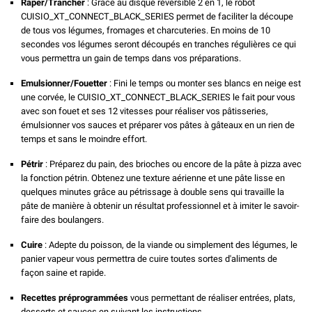
Râper/Trancher
: Grâce au disque réversible 2 en 1, le robot
CUISIO_XT_CONNECT_BLACK_SERIES permet de faciliter la découpe
de tous vos légumes, fromages et charcuteries. En moins de 10
secondes vos légumes seront découpés en tranches régulières ce qui
vous permettra un gain de temps dans vos préparations.
Emulsionner/Fouetter
: Fini le temps ou monter ses blancs en neige est
une corvée, le CUISIO_XT_CONNECT_BLACK_SERIES le fait pour vous
avec son fouet et ses 12 vitesses pour réaliser vos pâtisseries,
émulsionner vos sauces et préparer vos pâtes à gâteaux en un rien de
temps et sans le moindre effort.
Pétrir
: Préparez du pain, des brioches ou encore de la pâte à pizza avec
la fonction pétrin. Obtenez une texture aérienne et une pâte lisse en
quelques minutes grâce au pétrissage à double sens qui travaille la
pâte de manière à obtenir un résultat professionnel et à imiter le savoir-
faire des boulangers.
Cuire
: Adepte du poisson, de la viande ou simplement des légumes, le
panier vapeur vous permettra de cuire toutes sortes d'aliments de
façon saine et rapide.
Recettes préprogrammées
vous permettant de réaliser entrées, plats,
desserts et sauces en suivant les instructions