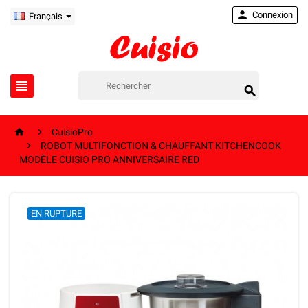

Connexion
Français




CuisioPro

ROBOT MULTIFONCTION & CHAUFFANT KITCHENCOOK
MODÈLE CUISIO PRO ANNIVERSAIRE RED
EN RUPTURE