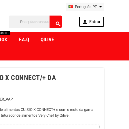
Português PT

Entrar

GISTRER
IOX
F.A.Q
QILIVE
O X CONNECT/+ DA
IER_VAP
s de alimentos CUISIO X CONNECT+ e com o resto da gama
urador de alimentos Very Chef by Qilive.