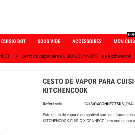
ENRE
CUISIO BOT
SOUS VIDE
ACCESSOIRES
MON CUIS

NNECT
Cesto de vapor para CUISIO X CONNECT/+ da Kitchencook
CESTO DE VAPOR PARA CUISI
KITCHENCOOK
Referência
CUISIOXCONNECTSILV_PAN
Este cesto de vapor é compatível com os trituradore
KITCHENCOOK CUISIO X CONNECT, bem como com o trit