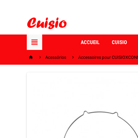

ACCUEIL
CUISIO



Acessórios
Accessoires pour CUISIOXCO