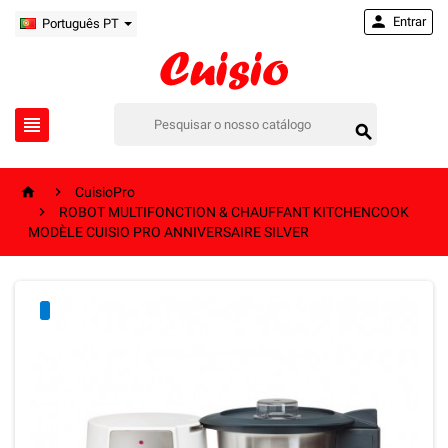

Entrar
Português PT




CuisioPro

ROBOT MULTIFONCTION & CHAUFFANT KITCHENCOOK
MODÈLE CUISIO PRO ANNIVERSAIRE SILVER