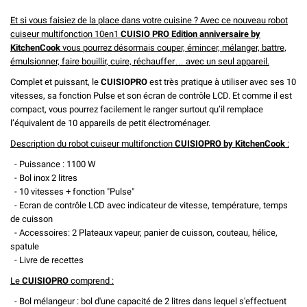
Et si vous faisiez de la place dans votre cuisine ? Avec ce nouveau robot
cuiseur multifonction 10en1
CUISIO PRO Edition anniversaire by
KitchenCook
vous pourrez désormais couper, émincer, mélanger, battre,
émulsionner, faire bouillir, cuire, réchauffer… avec un seul appareil.
Complet et puissant, le
CUISIOPRO
est très pratique à utiliser avec ses 10
vitesses, sa fonction Pulse et son écran de contrôle LCD. Et comme il est
compact, vous pourrez facilement le ranger surtout qu’il remplace
l’équivalent de 10 appareils de petit électroménager.
Description du robot cuiseur multifonction
CUISIOPRO by KitchenCook
:
- Puissance : 1100 W
- Bol inox 2 litres
- 10 vitesses + fonction "Pulse"
- Ecran de contrôle LCD avec indicateur de vitesse, température, temps
de cuisson
- Accessoires: 2 Plateaux vapeur, panier de cuisson, couteau, hélice,
spatule
- Livre de recettes
Le
CUISIOPRO
comprend :
- Bol mélangeur : bol d'une capacité de 2 litres dans lequel s'effectuent